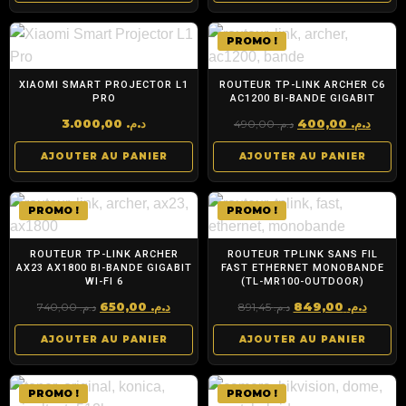
PROMO !
XIAOMI SMART PROJECTOR L1
ROUTEUR TP-LINK ARCHER C6
PRO
AC1200 BI-BANDE GIGABIT
Le
Le
3.000,00
د.م.
400,00
د.م.
490,00
د.م.
prix
prix
AJOUTER AU PANIER
AJOUTER AU PANIER
initial
actu
était :
est :
د.م. 490,00.
PROMO !
PROMO !
ROUTEUR TP-LINK ARCHER
ROUTEUR TPLINK SANS FIL
AX23 AX1800 BI-BANDE GIGABIT
FAST ETHERNET MONOBANDE
WI-FI 6
(TL-MR100-OUTDOOR)
Le
Le
Le
Le
650,00
د.م.
849,00
د.م.
740,00
د.م.
891,45
د.م.
prix
prix
prix
prix
AJOUTER AU PANIER
AJOUTER AU PANIER
initial
actuel
initial
actue
était :
est :
était :
est :
د.م. 891,45.
د.م. 650,00.
د.م. 740,00.
PROMO !
PROMO !