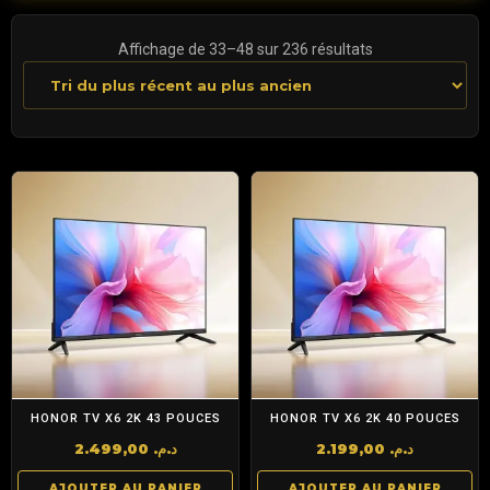
Trié
Affichage de 33–48 sur 236 résultats
du
plus
récent
au
plus
ancien
HONOR TV X6 2K 43 POUCES
HONOR TV X6 2K 40 POUCES
2.499,00
د.م.
2.199,00
د.م.
AJOUTER AU PANIER
AJOUTER AU PANIER