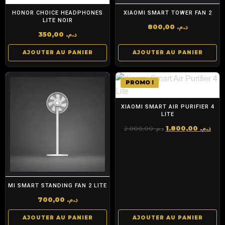
HONOR CHOICE HEADPHONES
XIAOMI SMART TOWER FAN 2
LITE NOIR
800,00
د.م.
350,00
د.م.
AJOUTER AU PANIER
AJOUTER AU PANIER
PROMO !
XIAOMI SMART AIR PURIFIER 4
LITE
Le
Le
1.800,00
د.م.
2.000,00
د.م.
prix
pri
initial
act
était :
est 
د.م. 2.000,00.
MI SMART STANDING FAN 2 LITE
700,00
د.م.
AJOUTER AU PANIER
AJOUTER AU PANIER