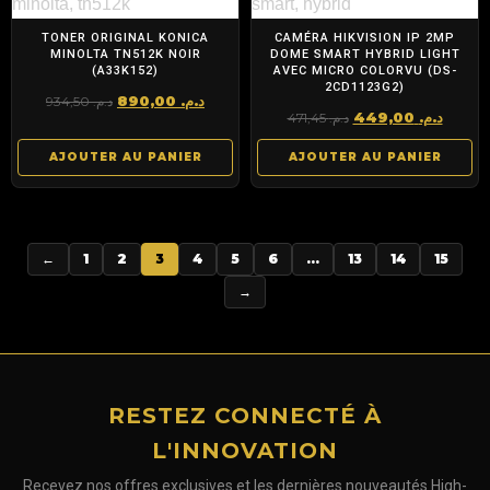
TONER ORIGINAL KONICA
CAMÉRA HIKVISION IP 2MP
MINOLTA TN512K NOIR
DOME SMART HYBRID LIGHT
(A33K152)
AVEC MICRO COLORVU (DS-
2CD1123G2)
Le
Le
890,00
د.م.
934,50
د.م.
Le
Le
449,00
د.م.
471,45
د.م.
prix
prix
prix
prix
initial
actuel
AJOUTER AU PANIER
AJOUTER AU PANIER
initial
actue
était :
est :
était :
est :
د.م. 890,00.
د.م. 934,50.
د.م. 471,45.
←
1
2
3
4
5
6
…
13
14
15
→
RESTEZ CONNECTÉ À
L'INNOVATION
Recevez nos offres exclusives et les dernières nouveautés High-