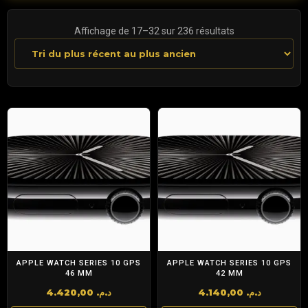
Trié
Affichage de 17–32 sur 236 résultats
du
plus
récent
au
plus
ancien
APPLE WATCH SERIES 10 GPS
APPLE WATCH SERIES 10 GPS
46 MM
42 MM
4.420,00
د.م.
4.140,00
د.م.