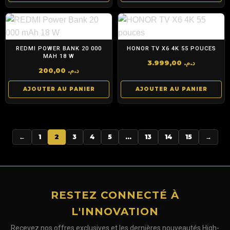
REDMI POWER BANK 20 000
HONOR TV X6 4K 55 POUCES
MAH 18 W
3.999,00
د.م.
200,00
د.م.
AJOUTER AU PANIER
AJOUTER AU PANIER
←
1
2
3
4
5
…
13
14
15
→
RESTEZ CONNECTÉ À
L'INNOVATION
Recevez nos offres exclusives et les dernières nouveautés High-