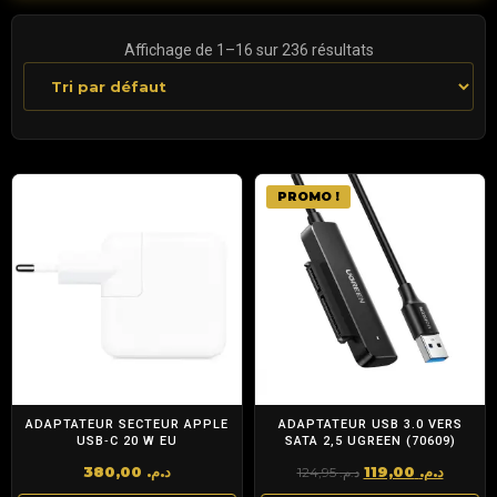
Affichage de 1–16 sur 236 résultats
PROMO !
ADAPTATEUR SECTEUR APPLE
ADAPTATEUR USB 3.0 VERS
USB‑C 20 W EU
SATA 2,5 UGREEN (70609)
Le
Le
380,00
د.م.
119,00
د.م.
124,95
د.م.
prix
prix