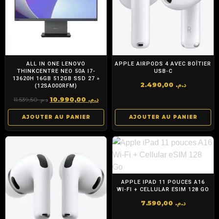
ALL IN ONE LENOVO
APPLE AIRPODS 4 AVEC BOÎTIER
THINKCENTRE NEO 50A I7-
USB‑C
13620H 16GB 512GB SSD 27 »
2.490,00
د.م.
(12SA000RFM)
Le
Le
10.990,00
د.م.
11.539,50
د.م.
prix
prix
AJOUTER AU PANIER
AJOUTER AU PANIER
initial
actuel
était :
est :
د.م. 10.990,00.
د.م. 11.539,50.
APPLE IPAD 11 POUCES A16
WI‑FI + CELLULAR ESIM 128 GO
7.590,00
د.م.