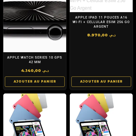
APPLE IPAD 11 POUCES A16
WI‑FI + CELLULAR ESIM 256 GO
ARGENT
8.970,00
د.م.
APPLE WATCH SERIES 10 GPS
42 MM
4.140,00
د.م.
AJOUTER AU PANIER
AJOUTER AU PANIER