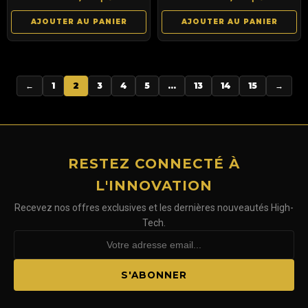
AJOUTER AU PANIER
AJOUTER AU PANIER
←
1
2
3
4
5
…
13
14
15
→
RESTEZ CONNECTÉ À
L'INNOVATION
Recevez nos offres exclusives et les dernières nouveautés High-
Tech.
S'ABONNER