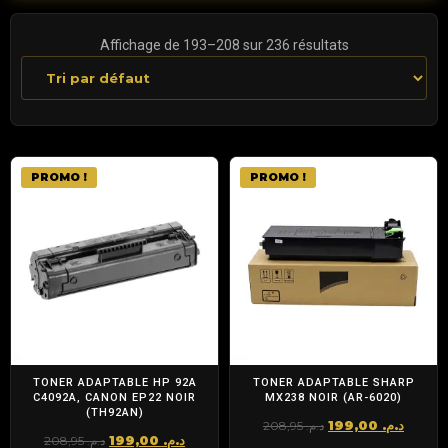
Affichage de 193–208 sur 236 résultats
PROMO !
PROMO !
TONER ADAPTABLE HP 92A
TONER ADAPTABLE SHARP
C4092A, CANON EP22 NOIR
MX238 NOIR (AR-6020)
(TH92AN)
Le
Le
199,00
د.م.
208,95
د.م.
Le
Le
199,00
د.م.
208,95
د.م.
prix
prix